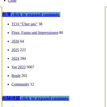
Close
相簿
click to expand contents
TCO "Über uns"
38
Flora, Fauna und Impressionen
80
2026
64
2025
222
2024
284
Vor 2023
5067
Boule
202
Community
12
相關標籤
click to expand contents