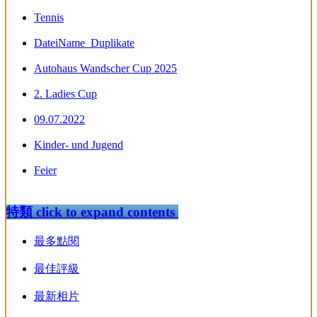
Tennis
DateiName_Duplikate
Autohaus Wandscher Cup 2025
2. Ladies Cup
09.07.2022
Kinder- und Jugend
Feier
特類
click to expand contents
最多點閱
最佳評級
最新相片