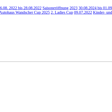
6.08. 2022 bis 28.08.2022
Saisoneröffnung
2023
30.08.2024 bis 01.0
Autohaus Wandscher Cup 2025
2. Ladies Cup
09.07.2022
Kinder- un