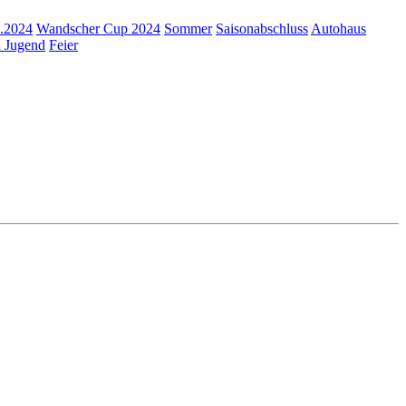
9.2024
Wandscher Cup 2024
Sommer
Saisonabschluss
Autohaus
d Jugend
Feier