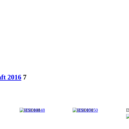
ft 2016
7
DSC00148
DSC00150
D