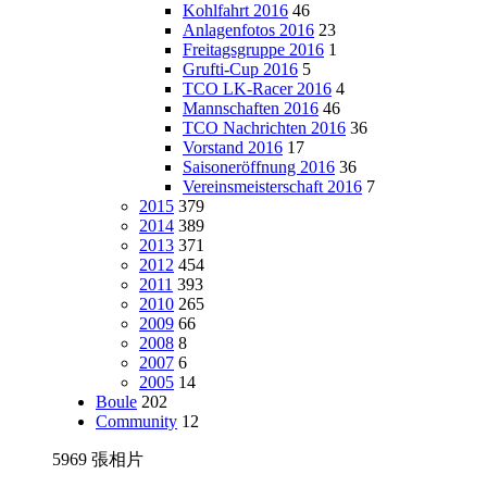
Kohlfahrt 2016
46
Anlagenfotos 2016
23
Freitagsgruppe 2016
1
Grufti-Cup 2016
5
TCO LK-Racer 2016
4
Mannschaften 2016
46
TCO Nachrichten 2016
36
Vorstand 2016
17
Saisoneröffnung 2016
36
Vereinsmeisterschaft 2016
7
2015
379
2014
389
2013
371
2012
454
2011
393
2010
265
2009
66
2008
8
2007
6
2005
14
Boule
202
Community
12
5969 張相片