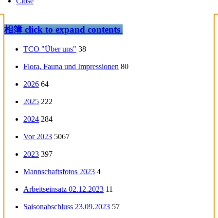
Close
相簿
click to expand contents
TCO "Über uns"
38
Flora, Fauna und Impressionen
80
2026
64
2025
222
2024
284
Vor 2023
5067
2023
397
Mannschaftsfotos 2023
4
Arbeitseinsatz 02.12.2023
11
Saisonabschluss 23.09.2023
57