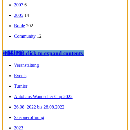
2007
6
2005
14
Boule
202
Community
12
相關標籤
click to expand contents
Veranstaltung
Events
Turnier
Autohaus Wandscher Cup 2022
26.08. 2022 bis 28.08.2022
Saisoneröffnung
2023