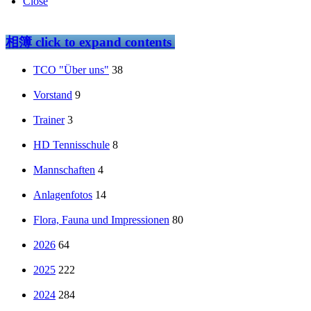
Close
相簿
click to expand contents
TCO "Über uns"
38
Vorstand
9
Trainer
3
HD Tennisschule
8
Mannschaften
4
Anlagenfotos
14
Flora, Fauna und Impressionen
80
2026
64
2025
222
2024
284