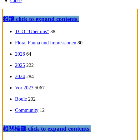
Close
相簿
click to expand contents
TCO "Über uns"
38
Flora, Fauna und Impressionen
80
2026
64
2025
222
2024
284
Vor 2023
5067
Boule
202
Community
12
相關標籤
click to expand contents