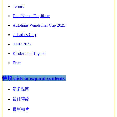
Tennis
DateiName_Duplikate
Autohaus Wandscher Cup 2025
2. Ladies Cup
09.07.2022
Kinder- und Jugend
Feier
特類
click to expand contents
最多點閱
最佳評級
最新相片