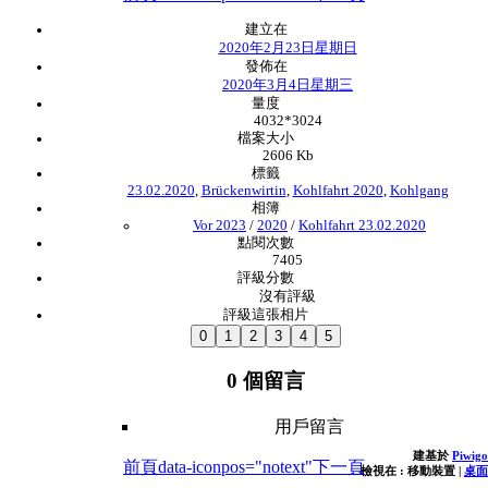
建立在
2020年2月23日星期日
發佈在
2020年3月4日星期三
量度
4032*3024
檔案大小
2606 Kb
標籤
23.02.2020
,
Brückenwirtin
,
Kohlfahrt 2020
,
Kohlgang
相簿
Vor 2023
/
2020
/
Kohlfahrt 23.02.2020
點閱次數
7405
評級分數
沒有評級
評級這張相片
0 個留言
用戶留言
建基於
Piwigo
前頁
data-iconpos="notext"
下一頁
檢視在 :
移動裝置
|
桌面