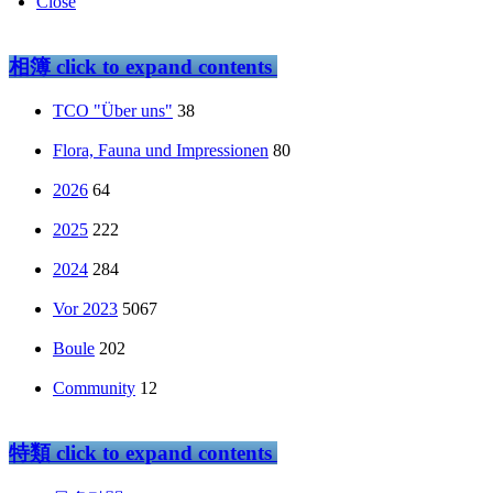
Close
相簿
click to expand contents
TCO "Über uns"
38
Flora, Fauna und Impressionen
80
2026
64
2025
222
2024
284
Vor 2023
5067
Boule
202
Community
12
特類
click to expand contents