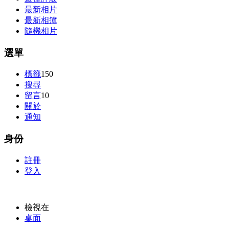
最新相片
最新相簿
隨機相片
選單
標籤
150
搜尋
留言
10
關於
通知
身份
註冊
登入
檢視在
桌面