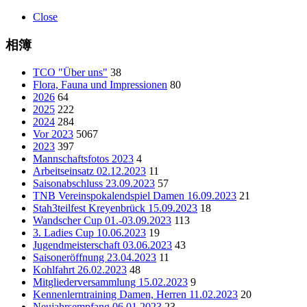
Close
相簿
TCO "Über uns"
38
Flora, Fauna und Impressionen
80
2026
64
2025
222
2024
284
Vor 2023
5067
2023
397
Mannschaftsfotos 2023
4
Arbeitseinsatz 02.12.2023
11
Saisonabschluss 23.09.2023
57
TNB Vereinspokalendspiel Damen 16.09.2023
21
Stah3teilfest Kreyenbrück 15.09.2023
18
Wandscher Cup 01.-03.09.2023
113
3. Ladies Cup 10.06.2023
19
Jugendmeisterschaft 03.06.2023
43
Saisoneröffnung 23.04.2023
11
Kohlfahrt 26.02.2023
48
Mitgliederversammlung 15.02.2023
9
Kennenlerntraining Damen, Herren 11.02.2023
20
Neujahrsempfang 06.01.2023
23