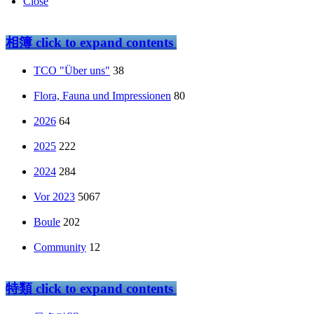
Close
相簿
click to expand contents
TCO "Über uns"
38
Flora, Fauna und Impressionen
80
2026
64
2025
222
2024
284
Vor 2023
5067
Boule
202
Community
12
特類
click to expand contents