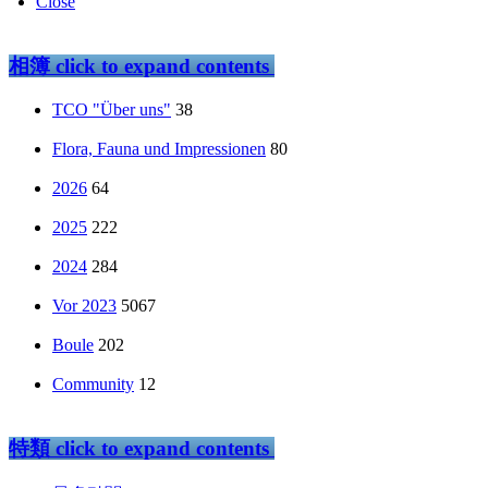
Close
相簿
click to expand contents
TCO "Über uns"
38
Flora, Fauna und Impressionen
80
2026
64
2025
222
2024
284
Vor 2023
5067
Boule
202
Community
12
特類
click to expand contents