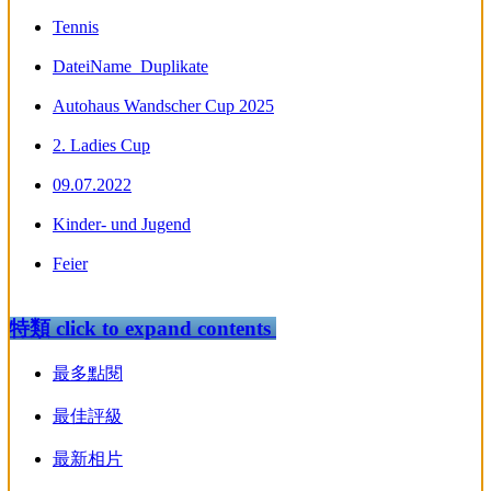
Tennis
DateiName_Duplikate
Autohaus Wandscher Cup 2025
2. Ladies Cup
09.07.2022
Kinder- und Jugend
Feier
特類
click to expand contents
最多點閱
最佳評級
最新相片