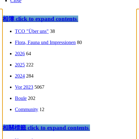
Close
相簿
click to expand contents
TCO "Über uns"
38
Flora, Fauna und Impressionen
80
2026
64
2025
222
2024
284
Vor 2023
5067
Boule
202
Community
12
相關標籤
click to expand contents