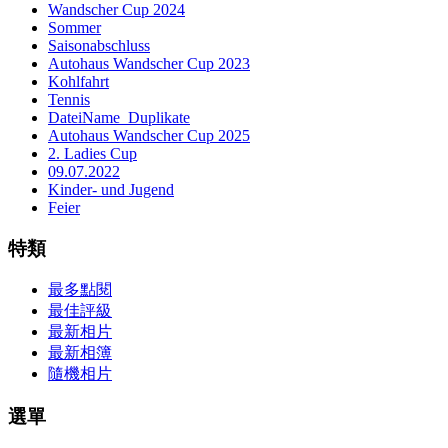
Wandscher Cup 2024
Sommer
Saisonabschluss
Autohaus Wandscher Cup 2023
Kohlfahrt
Tennis
DateiName_Duplikate
Autohaus Wandscher Cup 2025
2. Ladies Cup
09.07.2022
Kinder- und Jugend
Feier
特類
最多點閱
最佳評級
最新相片
最新相簿
隨機相片
選單