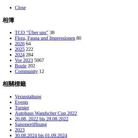
Close
相簿
TCO "Über uns"
38
Flora, Fauna und Impressionen
80
2026
64
2025
222
2024
284
Vor 2023
5067
Boule
202
Community
12
相關標籤
Veranstaltung
Events
Turnier
Autohaus Wandscher Cup 2022
26.08. 2022 bis 28.08.2022
Saisoneröffnung
2023
30.08.2024 bis 01.09.2024