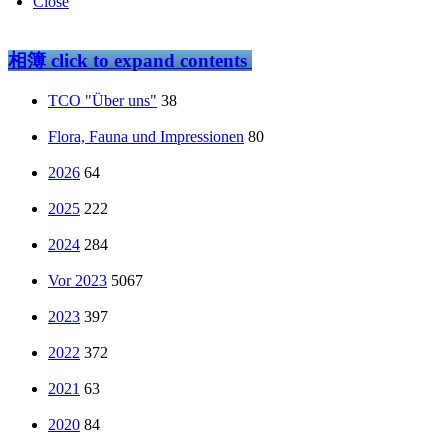
Close
相簿
click to expand contents
TCO "Über uns"
38
Flora, Fauna und Impressionen
80
2026
64
2025
222
2024
284
Vor 2023
5067
2023
397
2022
372
2021
63
2020
84