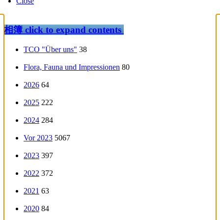
Close
相簿
click to expand contents
TCO "Über uns"
38
Flora, Fauna und Impressionen
80
2026
64
2025
222
2024
284
Vor 2023
5067
2023
397
2022
372
2021
63
2020
84